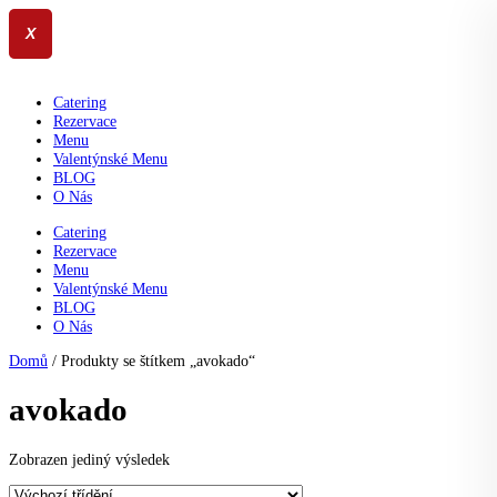
X
Přejít
k
Catering
obsahu
Rezervace
Menu
Valentýnské Menu
BLOG
O Nás
Catering
Rezervace
Menu
Valentýnské Menu
BLOG
O Nás
Domů
/ Produkty se štítkem „avokado“
avokado
Zobrazen jediný výsledek