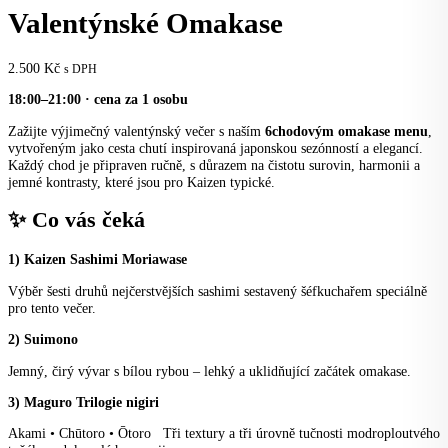
Valentýnské Omakase
2.500
Kč
s DPH
18:00–21:00 · cena za 1 osobu
Zažijte výjimečný valentýnský večer s naším
6chodovým omakase menu
,
vytvořeným jako cesta chutí inspirovaná japonskou sezónností a elegancí.
Každý chod je připraven ručně, s důrazem na čistotu surovin, harmonii a
jemné kontrasty, které jsou pro Kaizen typické.
✨ Co vás čeká
1) Kaizen Sashimi Moriawase
Výběr šesti druhů nejčerstvějších sashimi sestavený šéfkuchařem speciálně
pro tento večer.
2) Suimono
Jemný, čirý vývar s bílou rybou – lehký a uklidňující začátek omakase.
3) Maguro Trilogie nigiri
Akami • Chūtoro • Ōtoro Tři textury a tři úrovně tučnosti modroploutvého