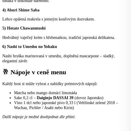
tuňáka v dokonalé harmonii.
4) Aburi Shime Saba
Lehce opálená makrela s jemným kouřovým dozvukem.
5) Hotate Chawanmushi
Hedvábný vaječný krém s hřebenatkou, tradiční japonská delikatesa.
6) Nashi to Umeshu no Yohaku
Nashi hruška marinovaná v umeshu, doplněná mascarpone – sladký,
elegantní závěr.
🥂 Nápoje v ceně menu
Každý host si může vybrat z nabídky prémiových nápojů:
Matcha nebo mango domácí limonáda
Sake 0,2 cl –
Daiginjo DASSAI 39
(dovoz Japonsko)
Víno 1 dcl
nebo
japonské pivo 0,33 l (Veltlínské zelené 2018 –
Wachau, Pichler / Asahi nebo Kirin)
Další nápoje je možné doobjednat dle přání.