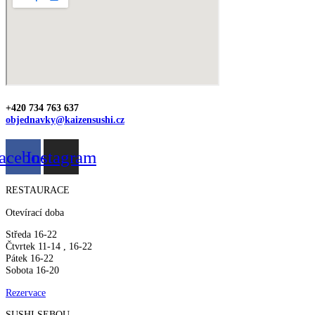
+420 734 763 637
objednavky@kaizensushi.cz
acebook
Instagram
RESTAURACE
Otevírací doba
Středa 16-22
Čtvrtek 11-14 , 16-22
Pátek 16-22
Sobota 16-20
Rezervace
SUSHI SEBOU