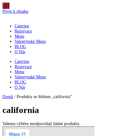
x
Přejít k obsahu
Catering
Rezervace
Menu
Valentýnské Menu
BLOG
O Nás
Catering
Rezervace
Menu
Valentýnské Menu
BLOG
O Nás
Domů
/ Produkty se štítkem „california“
california
Vašemu výběru neodpovídají žádné produkty.