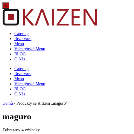
x
Přejít
k
obsahu
Catering
Rezervace
Menu
Valentýnské Menu
BLOG
O Nás
Catering
Rezervace
Menu
Valentýnské Menu
BLOG
O Nás
Domů
/ Produkty se štítkem „maguro“
maguro
Zobrazeny 4 výsledky